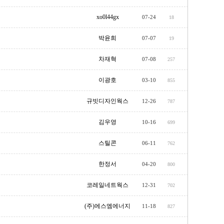
xo0l44gx
07-24
18
박윤희
07-07
19
차재혁
07-08
257
이광호
03-10
855
규빗디자인웍스
12-26
787
김우영
10-16
699
스틸콘
06-11
762
한정서
04-20
800
코레일네트웍스
12-31
702
(주)에스엠에너지
11-18
827