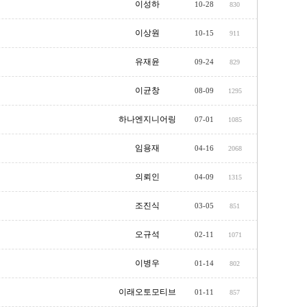
이성하
10-28
830
이상원
10-15
911
유재윤
09-24
829
이균창
08-09
1295
하나엔지니어링
07-01
1085
임용재
04-16
2068
의뢰인
04-09
1315
조진식
03-05
851
오규석
02-11
1071
이병우
01-14
802
이래오토모티브
01-11
857