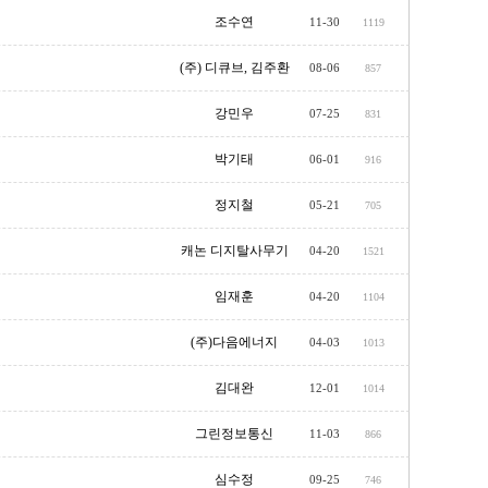
조수연
11-30
1119
(주) 디큐브, 김주환
08-06
857
강민우
07-25
831
박기태
06-01
916
정지철
05-21
705
캐논 디지탈사무기
04-20
1521
임재훈
04-20
1104
(주)다음에너지
04-03
1013
김대완
12-01
1014
그린정보통신
11-03
866
심수정
09-25
746