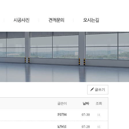
글쓰기
글쓴이
날짜
조회
F0794
07-30
11
kJWi1
07-28
15